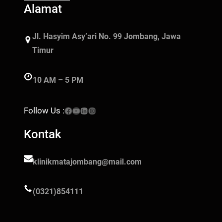
Alamat
Jl. Hasyim Asy’ari No. 99 Jombang, Jawa
Timur
10 AM – 5 PM
Facebook
YouTube
LinkedIn
Instagram
Follow Us :
Kontak
klinikmatajombang@mail.com
(0321)854111