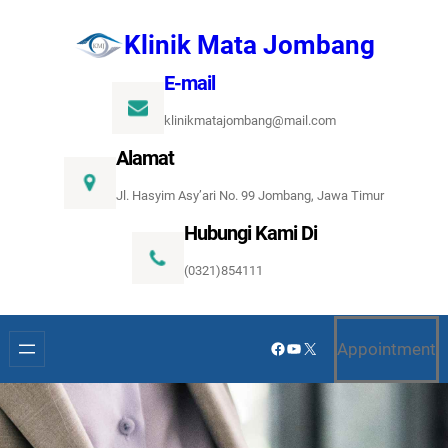
Lewati
Klinik Mata Jombang
ke
konten
E-mail
klinikmatajombang@mail.com
Alamat
Jl. Hasyim Asy’ari No. 99 Jombang, Jawa Timur
Hubungi Kami Di
(0321)854111
Facebook
YouTube
X
Appointment