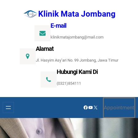
Lewati
Klinik Mata Jombang
ke
konten
E-mail
klinikmatajombang@mail.com
Alamat
Jl. Hasyim Asy’ari No. 99 Jombang, Jawa Timur
Hubungi Kami Di
(0321)854111
Facebook
YouTube
X
Appointment