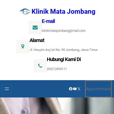
Lewati
Klinik Mata Jombang
ke
konten
E-mail
klinikmatajombang@mail.com
Alamat
Jl. Hasyim Asy’ari No. 99 Jombang, Jawa Timur
Hubungi Kami Di
(0321)854111
Facebook
YouTube
X
Appointment