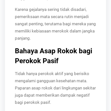
Karena gejalanya sering tidak disadari,
pemeriksaan mata secara rutin menjadi
sangat penting, terutama bagi mereka yang
memiliki kebiasaan merokok dalam jangka
panjang.
Bahaya Asap Rokok bagi
Perokok Pasif
Tidak hanya perokok aktif yang berisiko
mengalami gangguan kesehatan mata.
Paparan asap rokok dari lingkungan sekitar
juga dapat memberikan dampak negatif
bagi perokok pasif.