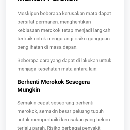
Meskipun beberapa kerusakan mata dapat
bersifat permanen, menghentikan
kebiasaan merokok tetap menjadi langkah
terbaik untuk mengurangi risiko gangguan
penglihatan di masa depan.
Beberapa cara yang dapat di lakukan untuk
menjaga kesehatan mata antara lain:
Berhenti Merokok Sesegera
Mungkin
Semakin cepat seseorang berhenti
merokok, semakin besar peluang tubuh
untuk memperbaiki kerusakan yang belum
terlalu parah. Risiko berbagai penyakit