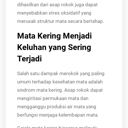
dihasilkan dari asap rokok juga dapat
menyebabkan stres oksidatif yang
merusak struktur mata secara bertahap.
Mata Kering Menjadi
Keluhan yang Sering
Terjadi
Salah satu dampak merokok yang paling
umum terhadap kesehatan mata adalah
sindrom mata kering. Asap rokok dapat
mengiritasi permukaan mata dan
mengganggu produksi air mata yang
berfungsi menjaga kelembapan mata.