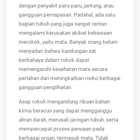
dengan penyakit paru-paru, jantung, atau
gangguan pernapasan. Padahal, ada satu
bagian tubuh yang juga sangat rentan
mengalami kerusakan akibat kebiasaan
merokok, yaitu mata. Banyak orang belum
menyadari bahwa kandungan zat
berbahaya dalam rokok dapat
memengaruhi kesehatan mata secara
perlahan dan meningkatkan risiko berbagai
gangguan penglihatan.
Asap rokok mengandung ribuan bahan
kimia beracun yang dapat mengganggu
aliran darah, merusak jaringan tubuh, serta
mempercepat proses penuaan pada
berbagai organ, termasuk mata. Tidak