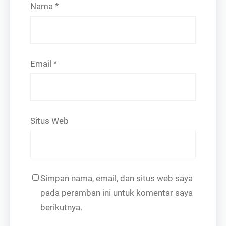
Nama
*
Email
*
Situs Web
Simpan nama, email, dan situs web saya
pada peramban ini untuk komentar saya
berikutnya.