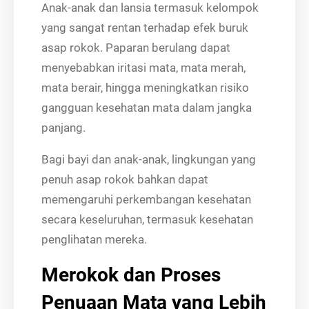
Anak-anak dan lansia termasuk kelompok
yang sangat rentan terhadap efek buruk
asap rokok. Paparan berulang dapat
menyebabkan iritasi mata, mata merah,
mata berair, hingga meningkatkan risiko
gangguan kesehatan mata dalam jangka
panjang.
Bagi bayi dan anak-anak, lingkungan yang
penuh asap rokok bahkan dapat
memengaruhi perkembangan kesehatan
secara keseluruhan, termasuk kesehatan
penglihatan mereka.
Merokok dan Proses
Penuaan Mata yang Lebih