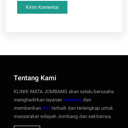
Tentang Kami
KLINIK MATA JOMBANG akan selalu berusaha
menghadirkan layanan
mahjong
dan
memberikan
slot
terbaik dan terlengkap untuk
masyarakat wilayah Jombang dan sekitarnya.