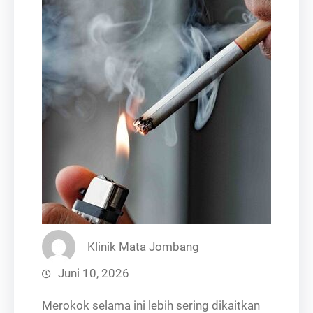
Klinik Mata Jombang
Juni 10, 2026
Merokok selama ini lebih sering dikaitkan