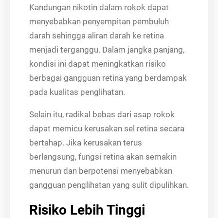
Kandungan nikotin dalam rokok dapat
menyebabkan penyempitan pembuluh
darah sehingga aliran darah ke retina
menjadi terganggu. Dalam jangka panjang,
kondisi ini dapat meningkatkan risiko
berbagai gangguan retina yang berdampak
pada kualitas penglihatan.
Selain itu, radikal bebas dari asap rokok
dapat memicu kerusakan sel retina secara
bertahap. Jika kerusakan terus
berlangsung, fungsi retina akan semakin
menurun dan berpotensi menyebabkan
gangguan penglihatan yang sulit dipulihkan.
Risiko Lebih Tinggi