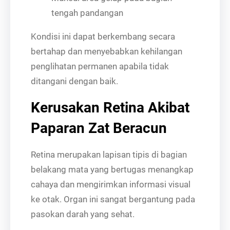
tengah pandangan
Kondisi ini dapat berkembang secara
bertahap dan menyebabkan kehilangan
penglihatan permanen apabila tidak
ditangani dengan baik.
Kerusakan Retina Akibat
Paparan Zat Beracun
Retina merupakan lapisan tipis di bagian
belakang mata yang bertugas menangkap
cahaya dan mengirimkan informasi visual
ke otak. Organ ini sangat bergantung pada
pasokan darah yang sehat.