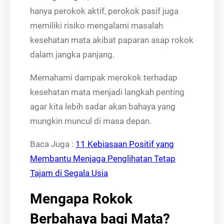
hanya perokok aktif, perokok pasif juga
memiliki risiko mengalami masalah
kesehatan mata akibat paparan asap rokok
dalam jangka panjang.
Memahami dampak merokok terhadap
kesehatan mata menjadi langkah penting
agar kita lebih sadar akan bahaya yang
mungkin muncul di masa depan.
Baca Juga :
11 Kebiasaan Positif yang
Membantu Menjaga Penglihatan Tetap
Tajam di Segala Usia
Mengapa Rokok
Berbahaya bagi Mata?