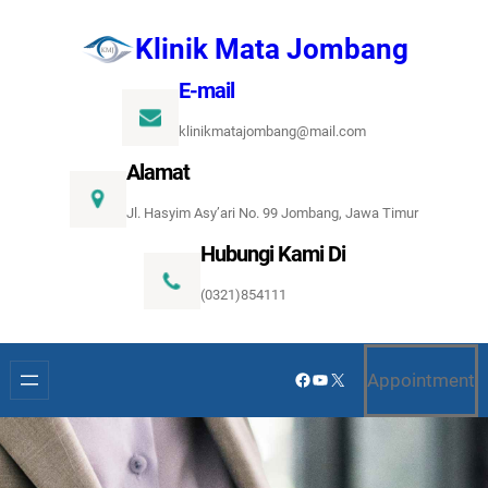
Lewati
Klinik Mata Jombang
ke
konten
E-mail
klinikmatajombang@mail.com
Alamat
Jl. Hasyim Asy’ari No. 99 Jombang, Jawa Timur
Hubungi Kami Di
(0321)854111
Facebook
YouTube
X
Appointment