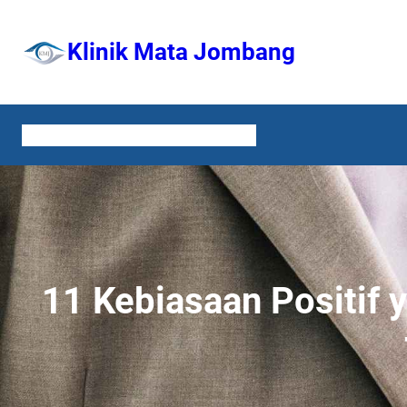
Lewati
ke
Klinik Mata Jombang
konten
HOME
LAYANAN
TENTANG KAMI
KONTAK
11 Kebiasaan Positif