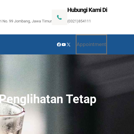
Hubungi Kami Di
ari No. 99 Jombang, Jawa Timur
(0321)854111
Facebook
YouTube
X
Appointment
Penglihatan Tetap