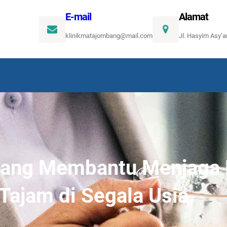
E-mail
Alamat
klinikmatajombang@mail.com
Jl. Hasyim Asy’
 yang Membantu Menjaga 
Tajam di Segala Usia