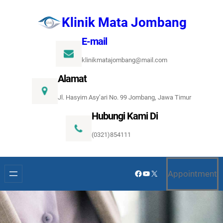
Lewati
Klinik Mata Jombang
ke
konten
E-mail
klinikmatajombang@mail.com
Alamat
Jl. Hasyim Asy’ari No. 99 Jombang, Jawa Timur
Hubungi Kami Di
(0321)854111
Facebook
YouTube
X
Appointment