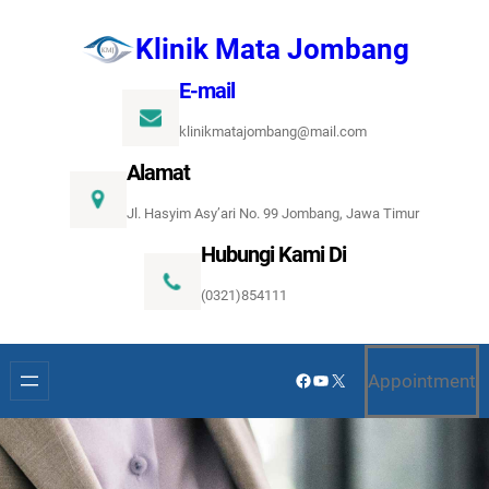
Lewati
Klinik Mata Jombang
ke
konten
E-mail
klinikmatajombang@mail.com
Alamat
Jl. Hasyim Asy’ari No. 99 Jombang, Jawa Timur
Hubungi Kami Di
(0321)854111
Facebook
YouTube
X
Appointment