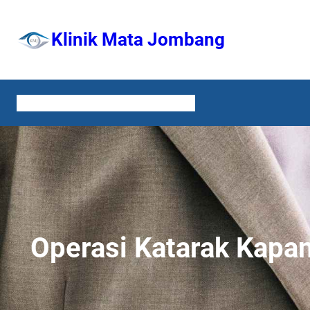
Lewati
ke
Klinik Mata Jombang
konten
HOME
LAYANAN
TENTANG KAMI
KONTAK
Operasi Katarak Kapa