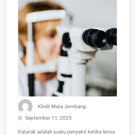
Klinik Mata Jombang
September 11, 2025
Katarak adalah suatu penyakit ketika lensa