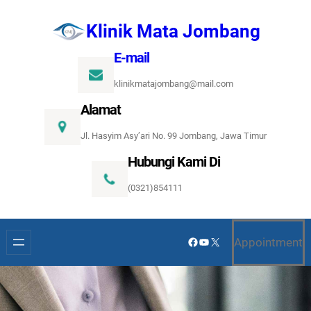
Lewati
Klinik Mata Jombang
ke
konten
E-mail
klinikmatajombang@mail.com
Alamat
Jl. Hasyim Asy’ari No. 99 Jombang, Jawa Timur
Hubungi Kami Di
(0321)854111
Facebook
YouTube
X
Appointment