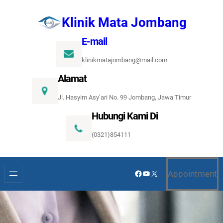
Lewati
Klinik Mata Jombang
ke
konten
E-mail
klinikmatajombang@mail.com
Alamat
Jl. Hasyim Asy’ari No. 99 Jombang, Jawa Timur
Hubungi Kami Di
(0321)854111
Facebook
YouTube
X
Appointment