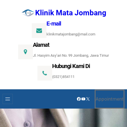
Lewati
Klinik Mata Jombang
ke
konten
E-mail
klinikmatajombang@mail.com
Alamat
Jl. Hasyim Asy’ari No. 99 Jombang, Jawa Timur
Hubungi Kami Di
(0321)854111
Facebook
YouTube
X
Appointment