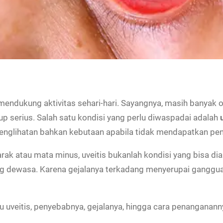
mendukung aktivitas sehari-hari. Sayangnya, masih banyak
 serius. Salah satu kondisi yang perlu diwaspadai adalah
glihatan bahkan kebutaan apabila tidak mendapatkan pen
rak atau mata minus, uveitis bukanlah kondisi yang bisa dia
g dewasa. Karena gejalanya terkadang menyerupai gangguan 
u uveitis, penyebabnya, gejalanya, hingga cara penanganann