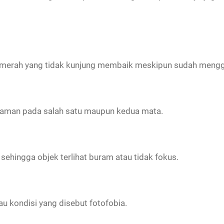
a merah yang tidak kunjung membaik meskipun sudah mengg
nyaman pada salah satu maupun kedua mata.
ehingga objek terlihat buram atau tidak fokus.
u kondisi yang disebut fotofobia.