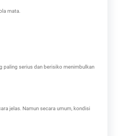
ola mata.
g paling serius dan berisiko menimbulkan
cara jelas. Namun secara umum, kondisi