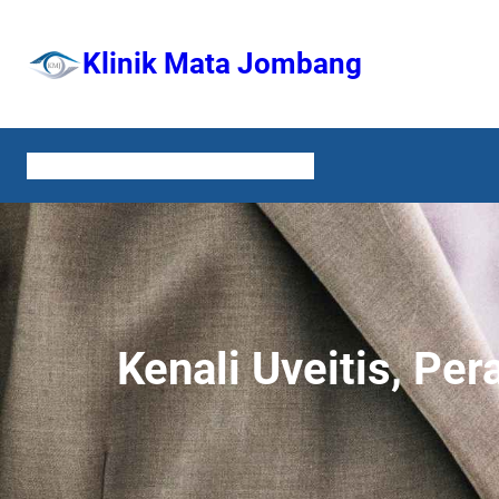
Lewati
ke
Klinik Mata Jombang
konten
HOME
LAYANAN
TENTANG KAMI
KONTAK
Kenali Uveitis, P