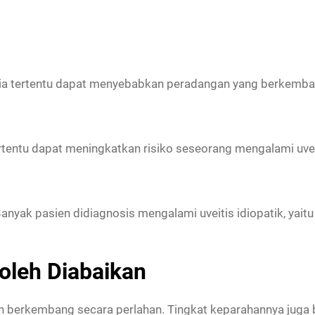
imia tertentu dapat menyebabkan peradangan yang berkemban
rtentu dapat meningkatkan risiko seseorang mengalami uvei
anyak pasien didiagnosis mengalami uveitis idiopatik, yait
Boleh Diabaikan
un berkembang secara perlahan. Tingkat keparahannya juga