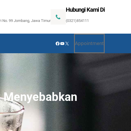
Hubungi Kami Di
ari No. 99 Jombang, Jawa Timur
(0321)854111
Facebook
YouTube
X
Appointment
at Menyebabkan