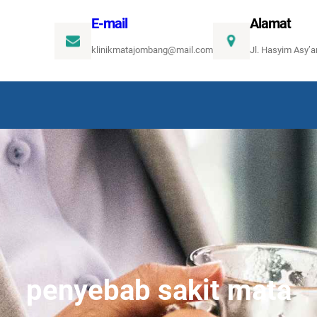
E-mail
Alamat
klinikmatajombang@mail.com
Jl. Hasyim Asy’
penyebab sakit mata