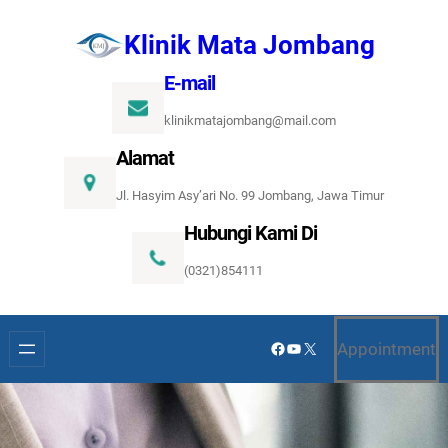
Lewati
Klinik Mata Jombang
ke
konten
E-mail
klinikmatajombang@mail.com
Alamat
Jl. Hasyim Asy’ari No. 99 Jombang, Jawa Timur
Hubungi Kami Di
(0321)854111
Facebook
YouTube
X
Appointment