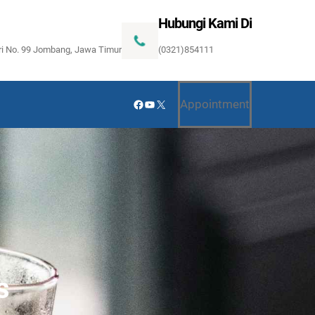
Hubungi Kami Di
ari No. 99 Jombang, Jawa Timur
(0321)854111
Facebook
YouTube
X
Appointment
s