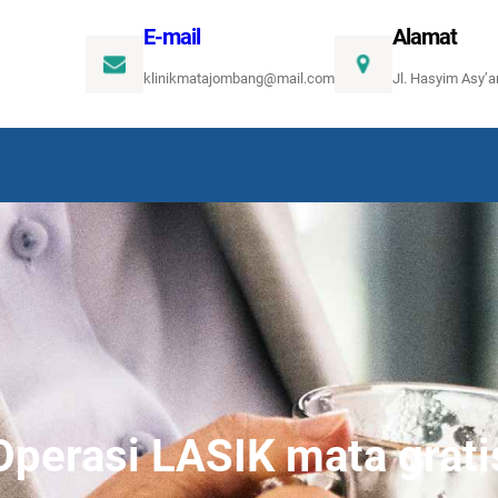
E-mail
Alamat
klinikmatajombang@mail.com
Jl. Hasyim Asy’
Operasi LASIK mata grati