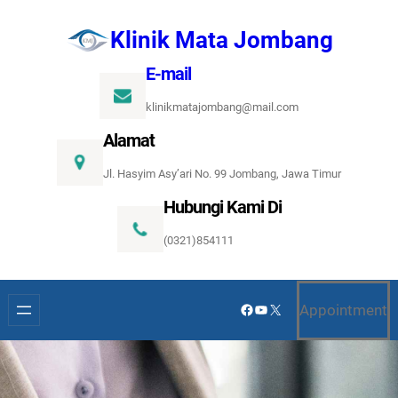
Lewati
Klinik Mata Jombang
ke
konten
E-mail
klinikmatajombang@mail.com
Alamat
Jl. Hasyim Asy’ari No. 99 Jombang, Jawa Timur
Hubungi Kami Di
(0321)854111
Facebook
YouTube
X
Appointment