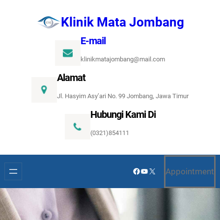
Lewati
Klinik Mata Jombang
ke
konten
E-mail
klinikmatajombang@mail.com
Alamat
Jl. Hasyim Asy’ari No. 99 Jombang, Jawa Timur
Hubungi Kami Di
(0321)854111
Facebook
YouTube
X
Appointment