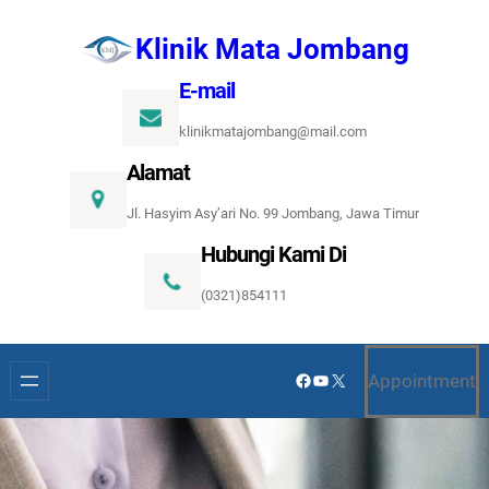
Lewati
Klinik Mata Jombang
ke
konten
E-mail
klinikmatajombang@mail.com
Alamat
Jl. Hasyim Asy’ari No. 99 Jombang, Jawa Timur
Hubungi Kami Di
(0321)854111
Facebook
YouTube
X
Appointment