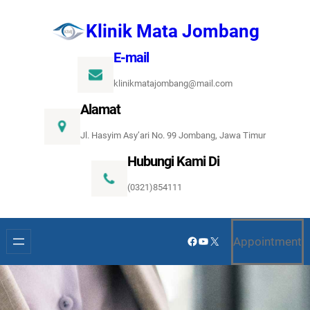
Lewati
Klinik Mata Jombang
ke
konten
E-mail
klinikmatajombang@mail.com
Alamat
Jl. Hasyim Asy’ari No. 99 Jombang, Jawa Timur
Hubungi Kami Di
(0321)854111
Facebook
YouTube
X
Appointment