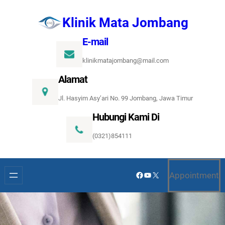
Lewati
Klinik Mata Jombang
ke
konten
E-mail
klinikmatajombang@mail.com
Alamat
Jl. Hasyim Asy’ari No. 99 Jombang, Jawa Timur
Hubungi Kami Di
(0321)854111
Facebook
YouTube
X
Appointment