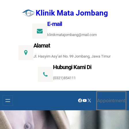
Lewati
Klinik Mata Jombang
ke
konten
E-mail
klinikmatajombang@mail.com
Alamat
Jl. Hasyim Asy’ari No. 99 Jombang, Jawa Timur
Hubungi Kami Di
(0321)854111
Facebook
YouTube
X
Appointment