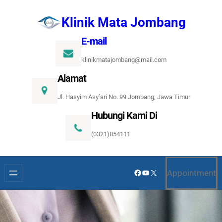
Lewati
Klinik Mata Jombang
ke
konten
E-mail
klinikmatajombang@mail.com
Alamat
Jl. Hasyim Asy’ari No. 99 Jombang, Jawa Timur
Hubungi Kami Di
(0321)854111
Facebook
YouTube
X
Appointment