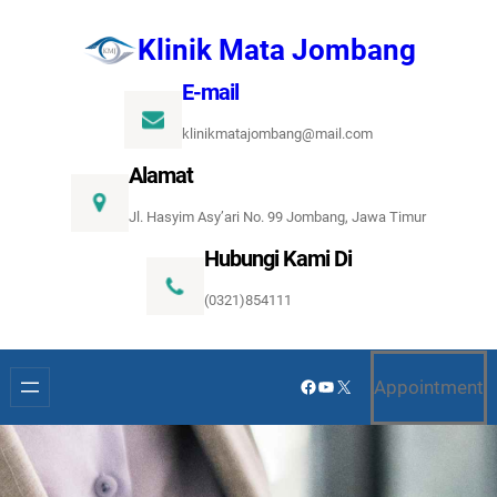
Lewati
Klinik Mata Jombang
ke
konten
E-mail
klinikmatajombang@mail.com
Alamat
Jl. Hasyim Asy’ari No. 99 Jombang, Jawa Timur
Hubungi Kami Di
(0321)854111
Facebook
YouTube
X
Appointment