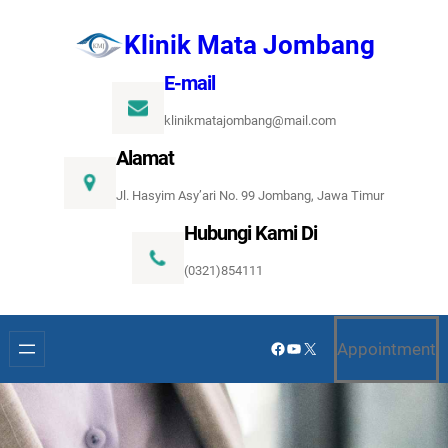
Lewati
Klinik Mata Jombang
ke
konten
E-mail
klinikmatajombang@mail.com
Alamat
Jl. Hasyim Asy’ari No. 99 Jombang, Jawa Timur
Hubungi Kami Di
(0321)854111
Facebook
YouTube
X
Appointment