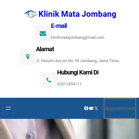
Lewati
Klinik Mata Jombang
ke
konten
E-mail
klinikmatajombang@mail.com
Alamat
Jl. Hasyim Asy’ari No. 99 Jombang, Jawa Timur
Hubungi Kami Di
(0321)854111
Facebook
YouTube
X
Appointment