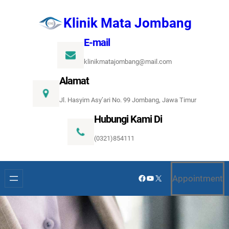
Lewati
Klinik Mata Jombang
ke
konten
E-mail
klinikmatajombang@mail.com
Alamat
Jl. Hasyim Asy’ari No. 99 Jombang, Jawa Timur
Hubungi Kami Di
(0321)854111
Facebook
YouTube
X
Appointment