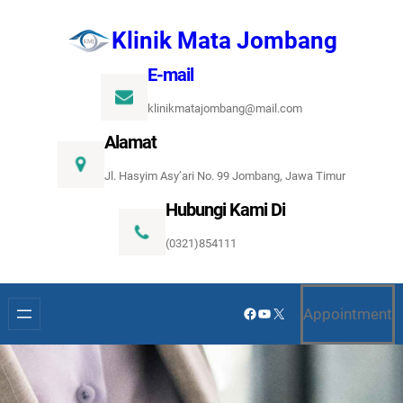
Lewati
Klinik Mata Jombang
ke
konten
E-mail
klinikmatajombang@mail.com
Alamat
Jl. Hasyim Asy’ari No. 99 Jombang, Jawa Timur
Hubungi Kami Di
(0321)854111
Facebook
YouTube
X
Appointment