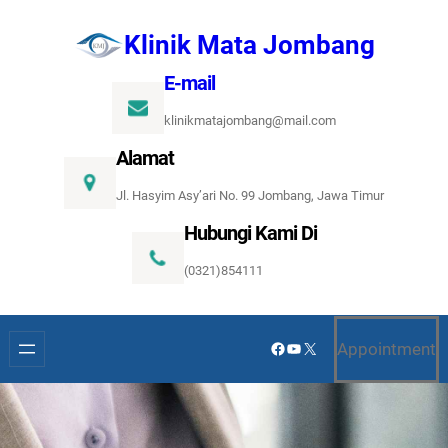
Lewati
Klinik Mata Jombang
ke
konten
E-mail
klinikmatajombang@mail.com
Alamat
Jl. Hasyim Asy’ari No. 99 Jombang, Jawa Timur
Hubungi Kami Di
(0321)854111
Facebook
YouTube
X
Appointment