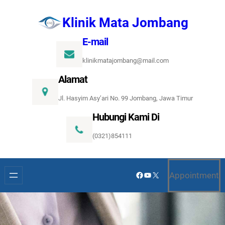
Lewati
Klinik Mata Jombang
ke
konten
E-mail
klinikmatajombang@mail.com
Alamat
Jl. Hasyim Asy’ari No. 99 Jombang, Jawa Timur
Hubungi Kami Di
(0321)854111
Facebook
YouTube
X
Appointment