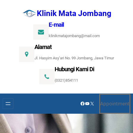
Lewati
Klinik Mata Jombang
ke
konten
E-mail
klinikmatajombang@mail.com
Alamat
Jl. Hasyim Asy’ari No. 99 Jombang, Jawa Timur
Hubungi Kami Di
(0321)854111
Facebook
YouTube
X
Appointment