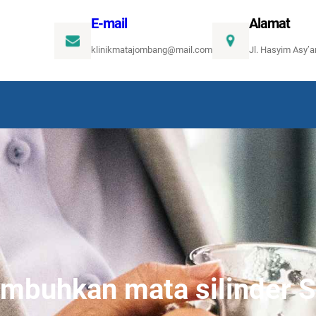
E-mail
Alamat
klinikmatajombang@mail.com
Jl. Hasyim Asy’
mbuhkan mata silinder S