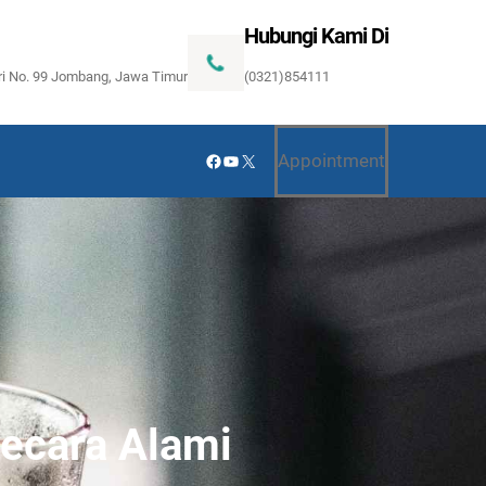
Hubungi Kami Di
ari No. 99 Jombang, Jawa Timur
(0321)854111
Facebook
YouTube
X
Appointment
ecara Alami