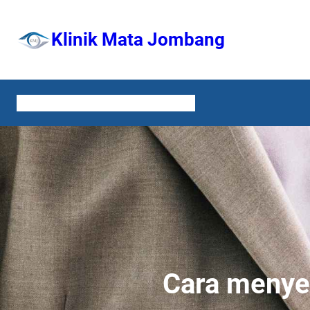
Lewati
ke
Klinik Mata Jombang
konten
HOME
LAYANAN
TENTANG KAMI
KONTAK
Cara menye