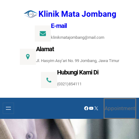
Lewati
Klinik Mata Jombang
ke
konten
E-mail
klinikmatajombang@mail.com
Alamat
Jl. Hasyim Asy’ari No. 99 Jombang, Jawa Timur
Hubungi Kami Di
(0321)854111
Facebook
YouTube
X
Appointment