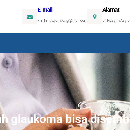
E-mail
Alamat
klinikmatajombang@mail.com
Jl. Hasyim Asy’
h glaukoma bisa disem