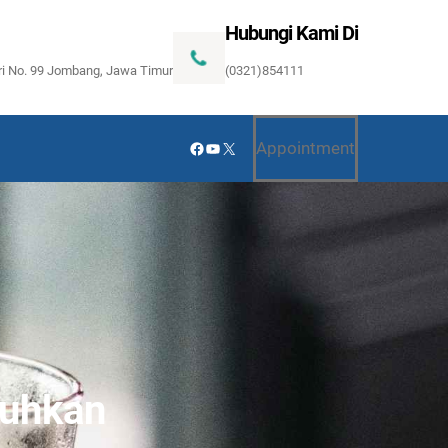
Hubungi Kami Di
ari No. 99 Jombang, Jawa Timur
(0321)854111
Facebook
YouTube
X
Appointment
buhkan