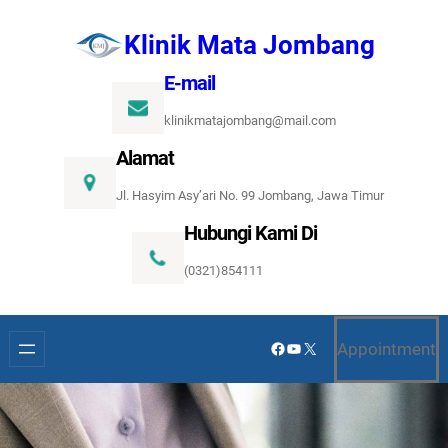
Lewati
Klinik Mata Jombang
ke
konten
E-mail
klinikmatajombang@mail.com
Alamat
Jl. Hasyim Asy’ari No. 99 Jombang, Jawa Timur
Hubungi Kami Di
(0321)854111
Facebook
YouTube
X
Appointment