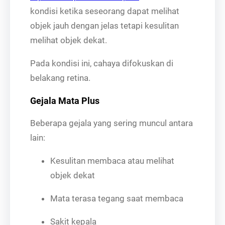
kondisi ketika seseorang dapat melihat
objek jauh dengan jelas tetapi kesulitan
melihat objek dekat.
Pada kondisi ini, cahaya difokuskan di
belakang retina.
Gejala Mata Plus
Beberapa gejala yang sering muncul antara
lain:
Kesulitan membaca atau melihat
objek dekat
Mata terasa tegang saat membaca
Sakit kepala