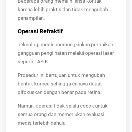
Beberapa orang memilih lensa kontak
karena lebih praktis dan tidak mengubah
penampilan.
Operasi Refraktif
Teknologi medis memungkinkan perbaikan
gangguan penglihatan melalui operasi laser
seperti LASIK.
Prosedur ini bertujuan untuk mengubah
bentuk kornea sehingga cahaya dapat
difokuskan dengan benar pada retina.
Namun, operasi tidak selalu cocok untuk
semua orang dan memerlukan evaluasi
medis terlebih dahulu.