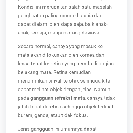
Kondisi ini merupakan salah satu masalah
penglihatan paling umum di dunia dan
dapat dialami oleh siapa saja, baik anak-
anak, remaja, maupun orang dewasa.
Secara normal, cahaya yang masuk ke
mata akan difokuskan oleh kornea dan
lensa tepat ke retina yang berada di bagian
belakang mata. Retina kemudian
mengirimkan sinyal ke otak sehingga kita
dapat melihat objek dengan jelas. Namun
pada
gangguan refraksi mata
, cahaya tidak
jatuh tepat di retina sehingga objek terlihat
buram, ganda, atau tidak fokus.
Jenis gangguan ini umumnya dapat