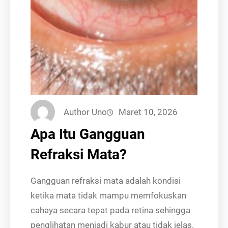
Author Uno
Maret 10, 2026
Apa Itu Gangguan
Refraksi Mata?
Gangguan refraksi mata adalah kondisi
ketika mata tidak mampu memfokuskan
cahaya secara tepat pada retina sehingga
penglihatan menjadi kabur atau tidak jelas.