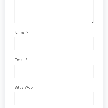
Nama
*
Email
*
Situs Web