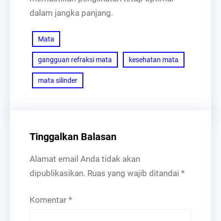
dalam jangka panjang.
Mata
gangguan refraksi mata
kesehatan mata
mata silinder
Tinggalkan Balasan
Alamat email Anda tidak akan
dipublikasikan.
Ruas yang wajib ditandai
*
Komentar
*