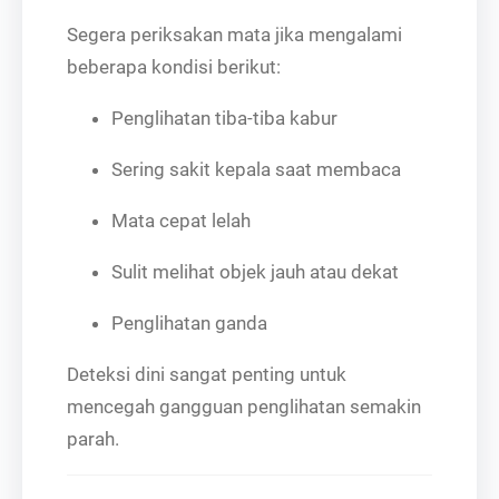
Segera periksakan mata jika mengalami
beberapa kondisi berikut:
Penglihatan tiba-tiba kabur
Sering sakit kepala saat membaca
Mata cepat lelah
Sulit melihat objek jauh atau dekat
Penglihatan ganda
Deteksi dini sangat penting untuk
mencegah gangguan penglihatan semakin
parah.