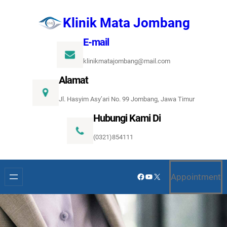
Lewati
Klinik Mata Jombang
ke
konten
E-mail
klinikmatajombang@mail.com
Alamat
Jl. Hasyim Asy’ari No. 99 Jombang, Jawa Timur
Hubungi Kami Di
(0321)854111
Facebook
YouTube
X
Appointment