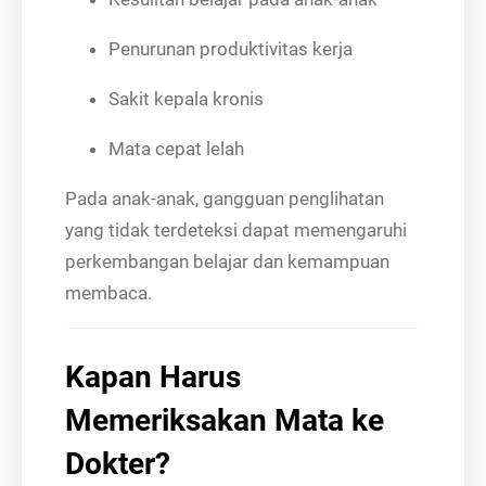
Penurunan produktivitas kerja
Sakit kepala kronis
Mata cepat lelah
Pada anak-anak, gangguan penglihatan
yang tidak terdeteksi dapat memengaruhi
perkembangan belajar dan kemampuan
membaca.
Kapan Harus
Memeriksakan Mata ke
Dokter?