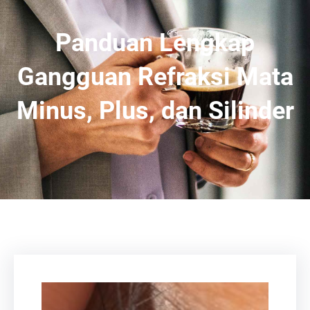
Panduan Lengkap
Gangguan Refraksi Mata
Minus, Plus, dan Silinder