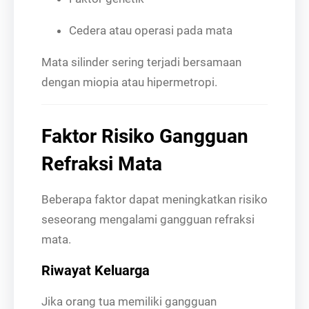
Cedera atau operasi pada mata
Mata silinder sering terjadi bersamaan
dengan miopia atau hipermetropi.
Faktor Risiko Gangguan
Refraksi Mata
Beberapa faktor dapat meningkatkan risiko
seseorang mengalami gangguan refraksi
mata.
Riwayat Keluarga
Jika orang tua memiliki gangguan