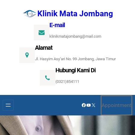
Lewati
Klinik Mata Jombang
ke
konten
E-mail
klinikmatajombang@mail.com
Alamat
Jl. Hasyim Asy’ari No. 99 Jombang, Jawa Timur
Hubungi Kami Di
(0321)854111
Facebook
YouTube
X
Appointment