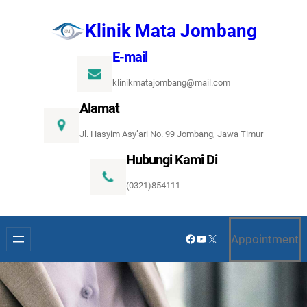
Lewati
Klinik Mata Jombang
ke
konten
E-mail
klinikmatajombang@mail.com
Alamat
Jl. Hasyim Asy’ari No. 99 Jombang, Jawa Timur
Hubungi Kami Di
(0321)854111
Facebook
YouTube
X
Appointment